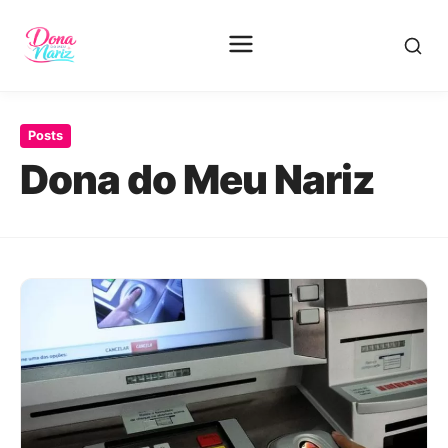
Pular
para
Posts
o
Dona do Meu Nariz
conteúdo
principal