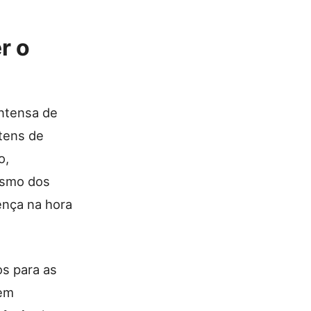
r o
ntensa de
tens de
o,
ismo dos
ença na hora
s para as
 em