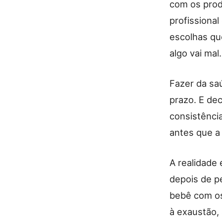
com os prod
profissional
escolhas qu
algo vai mal.
Fazer da sa
prazo. E de
consistênci
antes que a
A realidade
depois de p
bebê com os
à exaustão,