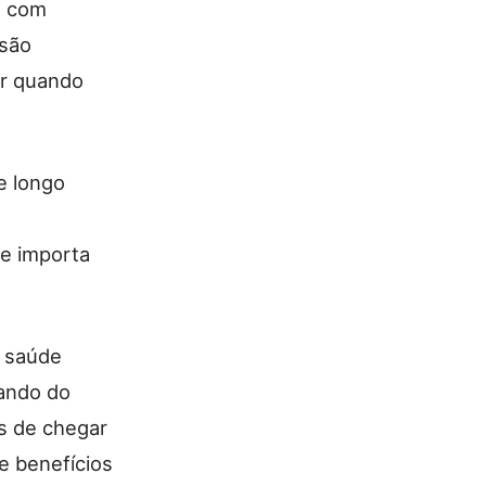
l com
 são
ir quando
e longo
te importa
a saúde
ando do
s de chegar
e benefícios