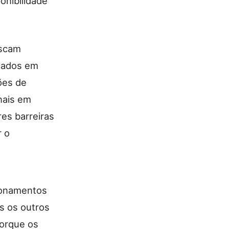
onibilidade
uscam
icados em
ões de
nais em
res barreiras
r o
cionamentos
s os outros
orque os