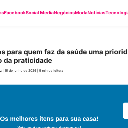
as
Facebook
Social Media
Negócios
Moda
Notícias
Tecnologi
os para quem faz da saúde uma priori
o da praticidade
z
|
15 de junho de 2026
|
5 min de leitura
Os melhores itens para sua casa!
Veja aqui os maiores descontos!