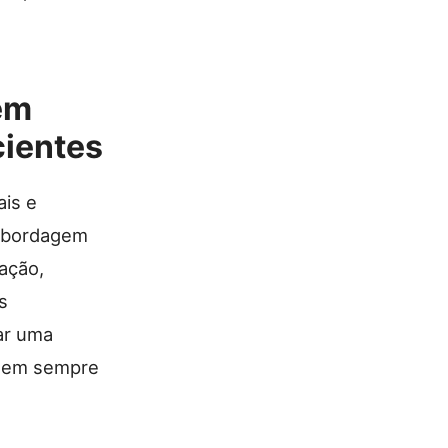
em
cientes
ais e
 abordagem
ação,
s
ar uma
 nem sempre