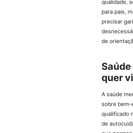
qualidade, 
para pais, 
precisar ga
desnecessár
de orientaç
Saúde 
quer v
A saúde men
sobre bem-e
qualificado
de autocuid