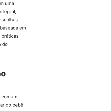
om uma
ntegral,
escolhas
é baseada em
 práticas
e do
mo
em comum:
dar do bebê