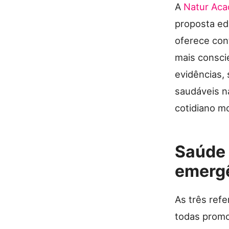
A
Natur Ac
proposta edu
oferece con
mais consci
evidências,
saudáveis na
cotidiano m
Saúde 
emerg
As três ref
todas promo