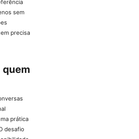
eferência
uenos sem
ões
uem precisa
a quem
onversas
al
uma prática
O desafio