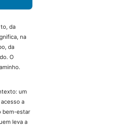
to, da
gnifica, na
po, da
do. O
caminho.
ntexto: um
 acesso a
o bem-estar
quem leva a