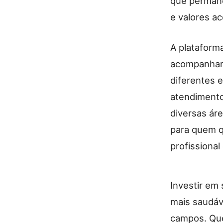
que permane
e valores ac
A plataform
acompanhame
diferentes 
atendimento
diversas áre
para quem q
profissional
Investir em
mais saudáv
campos. Qu