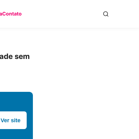
a
Contato
dade sem
Ver site