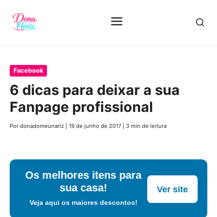
Pular
Facebook
para
6 dicas para deixar a sua
o
Fanpage profissional
conteúdo
principal
Por donadomeunariz
|
19 de junho de 2017
|
3 min de leitura
Os melhores itens para
sua casa!
Ver site
Veja aqui os maiores descontos!