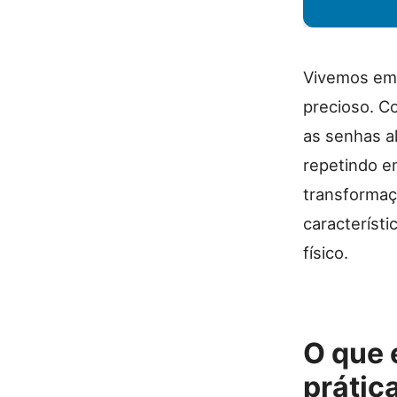
Vivemos em 
precioso. C
as senhas a
repetindo e
transformaç
característi
físico.
O que 
prátic