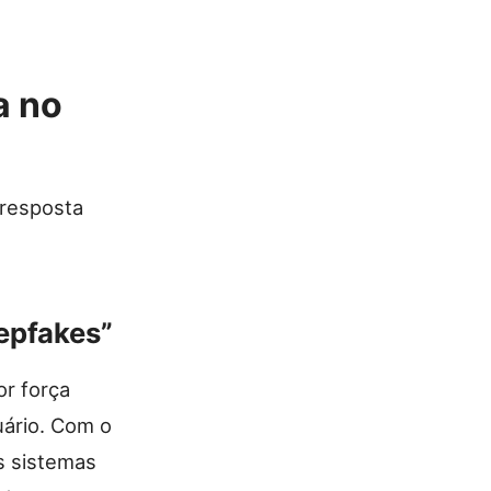
a no
 resposta
epfakes”
r força
uário. Com o
s sistemas