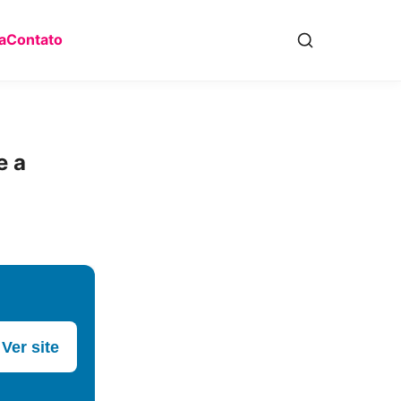
a
Contato
e a
Ver site