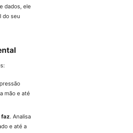
 dados, ele
l do seu
ental
s:
impressão
 da mão e até
ê
faz
. Analisa
ado e até a