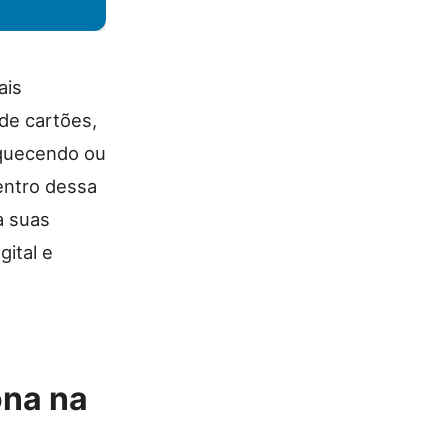
ais
de cartões,
squecendo ou
entro dessa
a suas
gital e
ona na