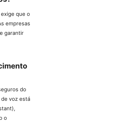
 exige que o
 As empresas
e garantir
ecimento
seguros do
 de voz está
stant),
o o