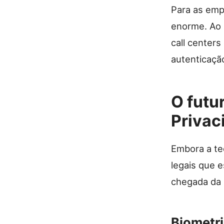
Para as emp
enorme. Ao
call center
autenticaçã
O futu
Privac
Embora a tec
legais que 
chegada da
Biometri