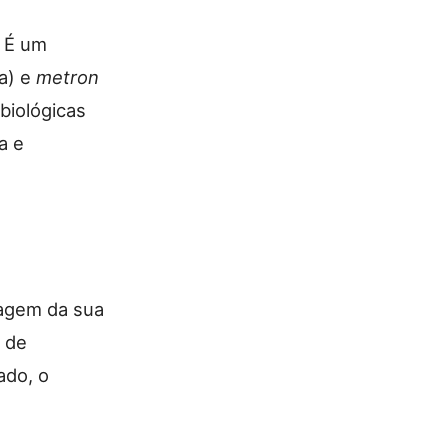
. É um
a) e
metron
 biológicas
a e
magem da sua
s de
ado, o