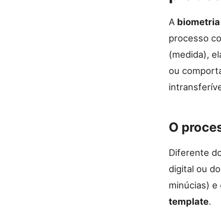
A
biometria
processo co
(medida), el
ou comporta
intransferíve
O proce
Diferente d
digital ou d
minúcias) e
template
.