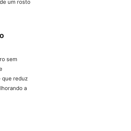
 de um rosto
do
iro sem
e
e que reduz
elhorando a