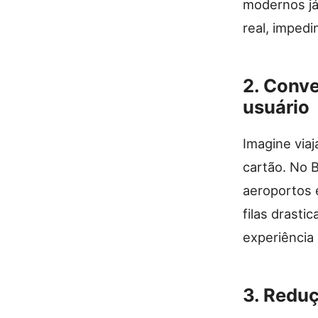
modernos já
real, imped
2. Conve
usuário
Imagine viaj
cartão. No B
aeroportos 
filas drasti
experiência 
3. Reduç