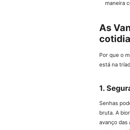
maneira 
As Van
cotidi
Por que o m
está na trí
1. Segur
Senhas pode
bruta. A bio
avanço das