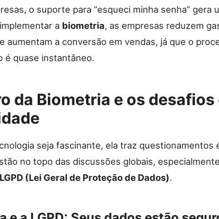
resas, o suporte para “esqueci minha senha” gera 
 implementar a
biometria
, as empresas reduzem ga
s e aumentam a conversão em vendas, já que o proc
o é quase instantâneo.
ro da Biometria e os desafios
idade
nologia seja fascinante, ela traz questionamentos 
estão no topo das discussões globais, especialment
LGPD (Lei Geral de Proteção de Dados)
.
a e a LGPD: Seus dados estão segur