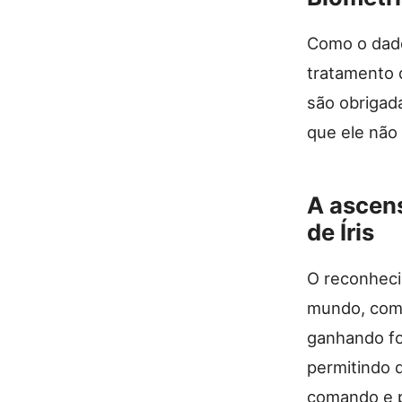
Como o dado
tratamento 
são obrigada
que ele não
A ascen
de Íris
O reconheci
mundo, com 
ganhando for
permitindo 
comando e p