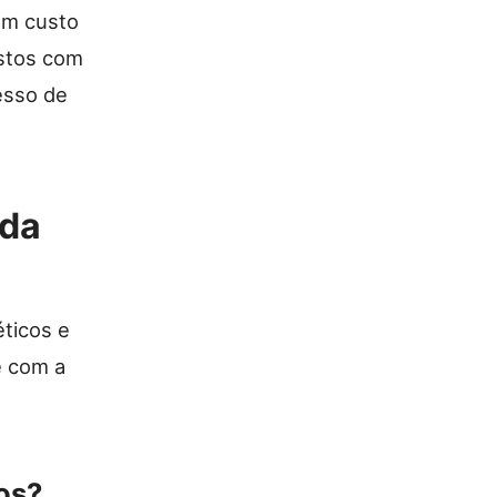
um custo
stos com
esso de
 da
éticos e
e com a
os?