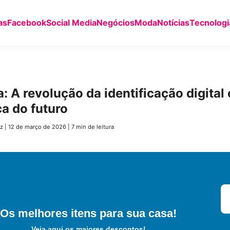
as
Facebook
Social Media
Negócios
Moda
Notícias
Tecnologi
: A revolução da identificação digital 
a do futuro
z
|
12 de março de 2026
|
7 min de leitura
Os melhores itens para sua casa!
Veja aqui os maiores descontos!