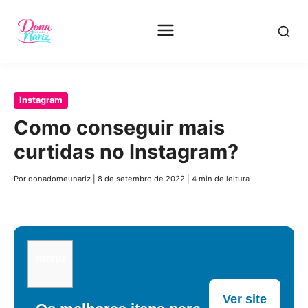
Pular
Instagram
para
Como conseguir mais
o
curtidas no Instagram?
conteúdo
principal
Por donadomeunariz
|
8 de setembro de 2022
|
4 min de leitura
menu
Ver site