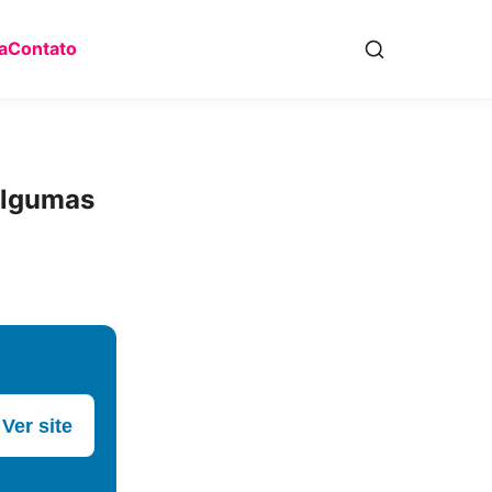
a
Contato
algumas
Ver site