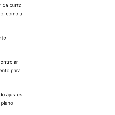
r de curto
zo, como a
nto
ontrolar
ente para
do ajustes
 plano