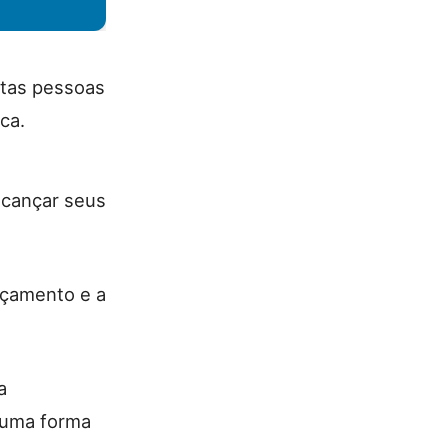
itas pessoas
ica.
lcançar seus
orçamento e a
a
 uma forma