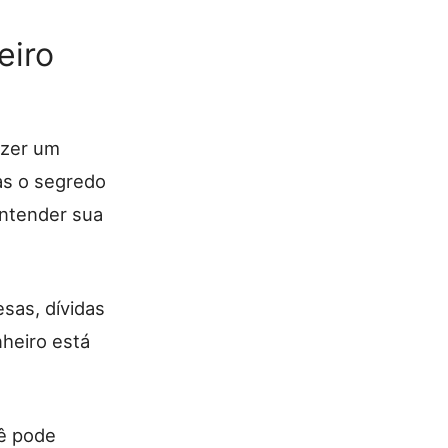
eiro
azer um
as o segredo
entender sua
sas, dívidas
nheiro está
cê pode