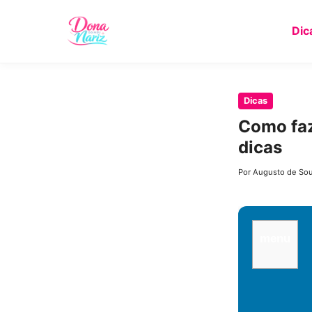
Dic
Pular
Dicas
para
Como faz
o
dicas
conteúdo
principal
Por Augusto de So
menu