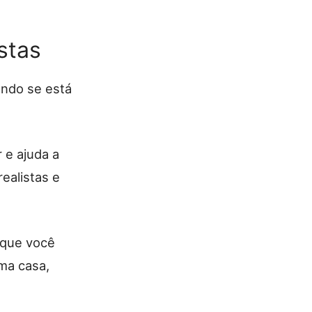
stas
ando se está
 e ajuda a
ealistas e
o que você
ma casa,