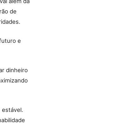
vai além da
rão de
ridades.
futuro e
r dinheiro
maximizando
 estável.
abilidade