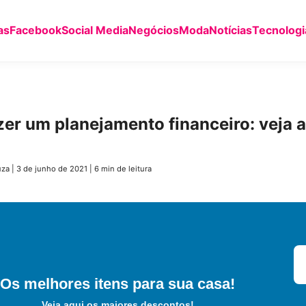
as
Facebook
Social Media
Negócios
Moda
Notícias
Tecnologi
er um planejamento financeiro: veja 
uza
|
3 de junho de 2021
|
6 min de leitura
Os melhores itens para sua casa!
Veja aqui os maiores descontos!