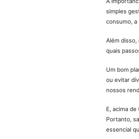
A importânc
simples ges
consumo, a i
Além disso,
quais passo
Um bom plan
ou evitar dí
nossos rend
E, acima de 
Portanto, s
essencial q