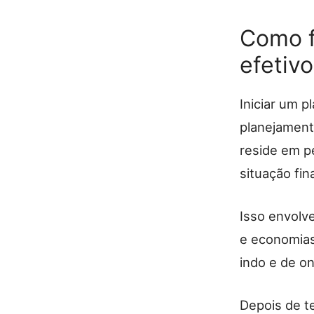
Como f
efetiv
Iniciar um 
planejament
reside em p
situação fin
Isso envolv
e economias
indo e de on
Depois de t