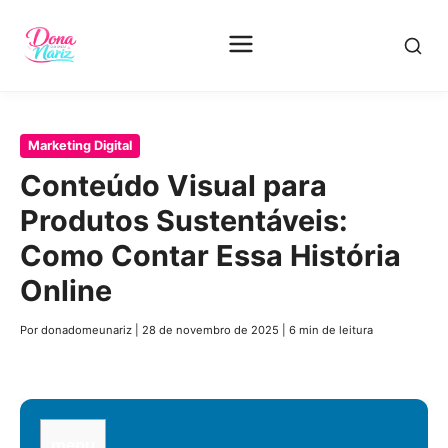
Pular
Marketing Digital
para
Conteúdo Visual para
o
Produtos Sustentáveis:
conteúdo
principal
Como Contar Essa História
Online
Por donadomeunariz
|
28 de novembro de 2025
|
6 min de leitura
menu