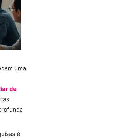
recem uma
iar de
rtas
profunda
quisas é