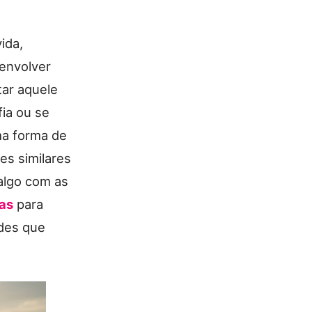
ida,
envolver
tar aquele
ia ou se
ma forma de
es similares
 algo com as
as
para
ades que