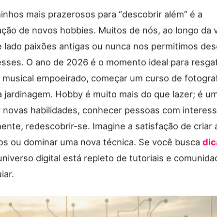
nhos mais prazerosos para “descobrir além” é a
ção de novos hobbies. Muitos de nós, ao longo da v
 lado paixões antigas ou nunca nos permitimos des
esses. O ano de 2026 é o momento ideal para resga
 musical empoeirado, começar um curso de fotograf
a jardinagem. Hobby é muito mais do que lazer; é u
 novas habilidades, conhecer pessoas com interess
mente, redescobrir-se. Imagine a satisfação de criar
os ou dominar uma nova técnica. Se você busca
dic
niverso digital está repleto de tutoriais e comunid
iar.