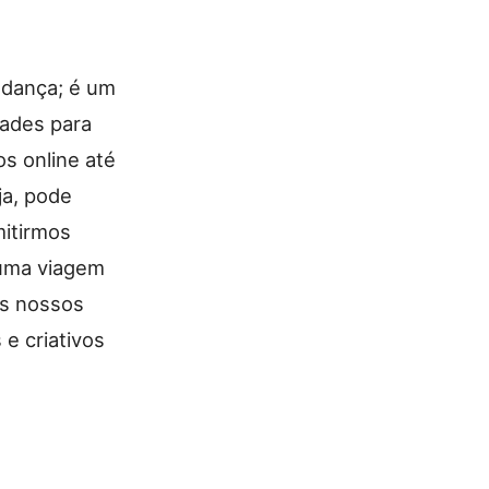
udança; é um
dades para
s online até
ja, pode
mitirmos
 uma viagem
os nossos
 e criativos