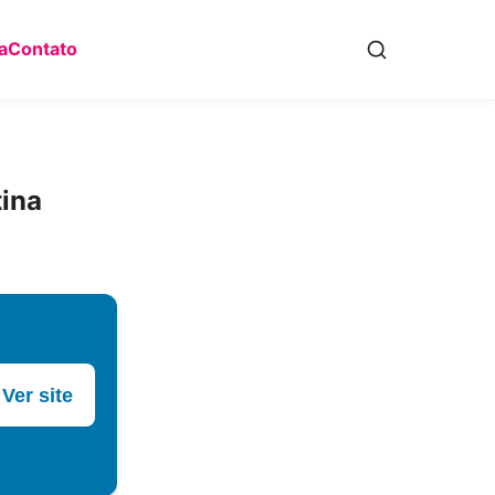
a
Contato
ina
Ver site