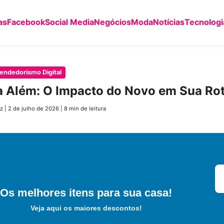
as
Facebook
Social Media
Negócios
Moda
Notícias
Tecnologi
endedorismo Digital
 Além: O Impacto do Novo em Sua Rot
z
|
2 de julho de 2026
|
8 min de leitura
Os melhores itens para sua casa!
Veja aqui os maiores descontos!