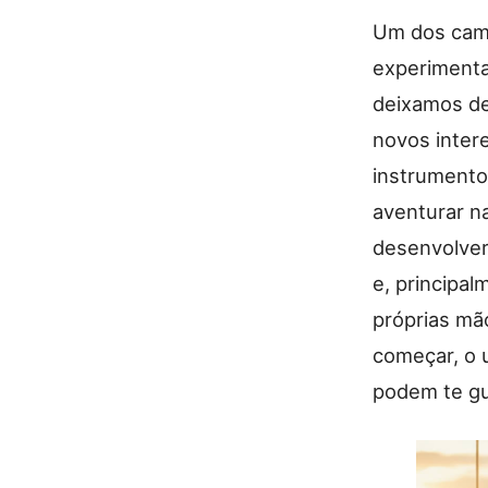
Um dos cami
experimenta
deixamos de
novos inter
instrumento
aventurar n
desenvolver
e, principal
próprias mã
começar, o u
podem te gu