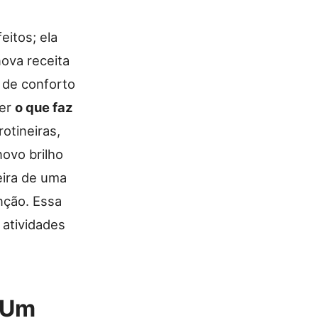
eitos; ela
ova receita
 de conforto
der
o que faz
otineiras,
ovo brilho
ira de uma
nção. Essa
 atividades
 Um