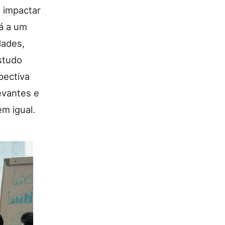
 impactar
á a um
dades,
studo
pectiva
evantes e
m igual.