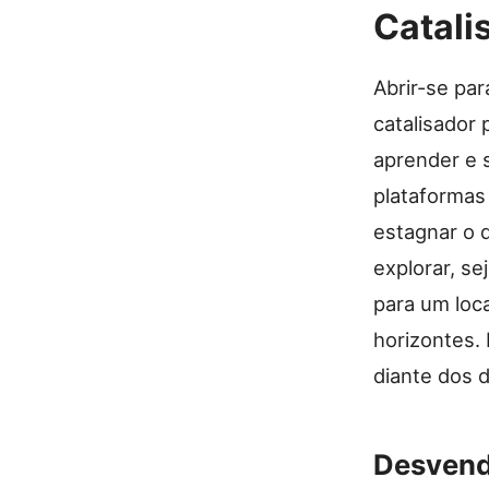
Catali
Abrir-se pa
catalisador
aprender e 
plataformas 
estagnar o 
explorar, s
para um loc
horizontes. 
diante dos 
Desvend