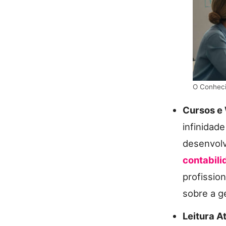
O Conhec
Cursos e
infinidad
desenvol
contabili
profissio
sobre a g
Leitura At