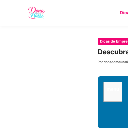
Dic
Pular
Dicas de Empre
para
Descubra
o
conteúdo
Por donadomeunari
principal
menu