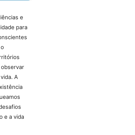
iências e
idade para
onscientes
 o
ritórios
e observar
vida. A
xistência
oqueamos
desafios
 e a vida