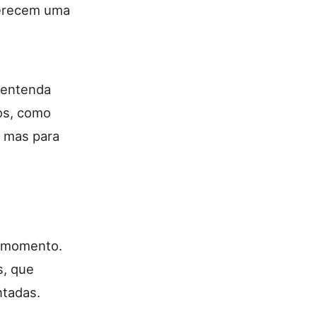
ferecem uma
 entenda
xos, como
, mas para
o momento.
s, que
tadas.