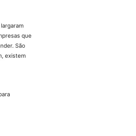
 largaram
empresas que
ender. São
m, existem
para