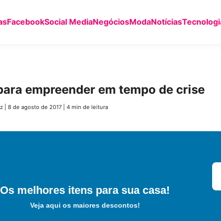
as
Facebook
Social Media
Negócios
Moda
Notícias
Tecnologi
 para empreender em tempo de crise
z
|
8 de agosto de 2017
|
4 min de leitura
Os melhores itens para sua casa!
Veja aqui os maiores descontos!