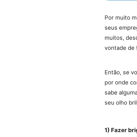
Por muito m
seus empreg
muitos, des
vontade de f
Então, se v
por onde co
sabe alguma
seu olho bri
1) Fazer br