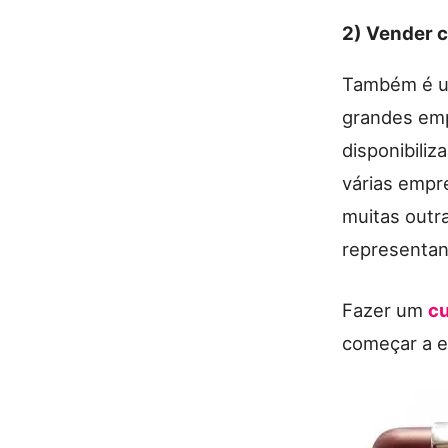
2) Vender 
Também é um
grandes emp
disponibili
várias empr
muitas outra
representan
Fazer um
c
começar a e