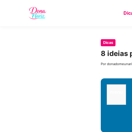
Dic
Pular
Dicas
para
8 ideias
o
conteúdo
Por donadomeunari
principal
menu