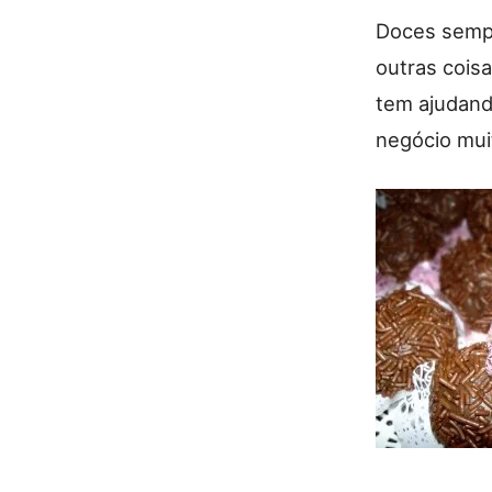
Doces sempr
outras cois
tem ajudand
negócio muit