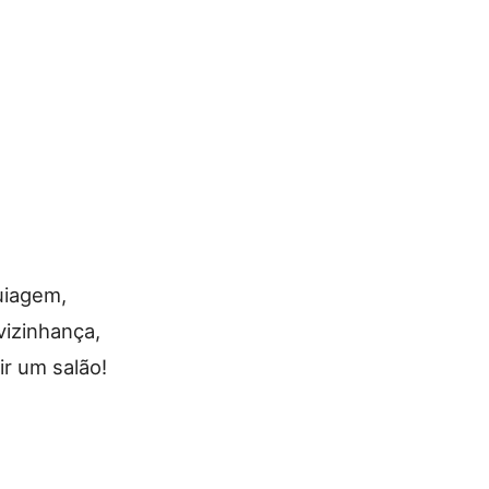
uiagem,
vizinhança,
r um salão!