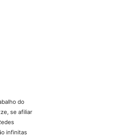
abalho do
e, se afiliar
Redes
o infinitas