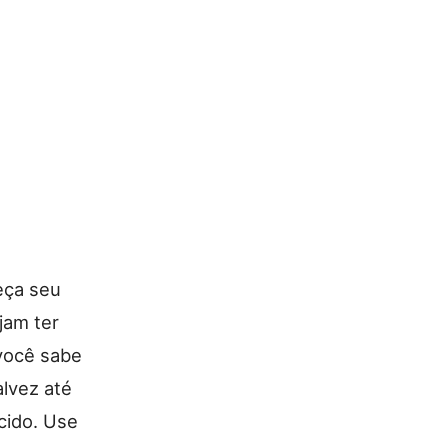
eça seu
jam ter
você sabe
alvez até
cido. Use