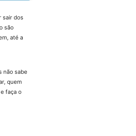
 sair dos
so são
em, até a
s não sabe
sar, quem
e faça o