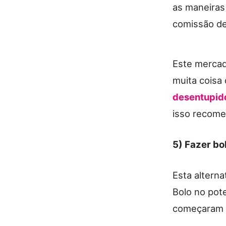
as maneiras
comissão de
Este mercad
muita coisa
desentupid
isso recome
5) Fazer bo
Esta altern
Bolo no pot
começaram 