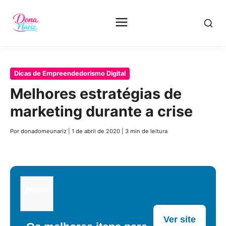
Pular
Dicas de Empreendedorismo Digital
para
Melhores estratégias de
o
marketing durante a crise
conteúdo
principal
Por donadomeunariz
|
1 de abril de 2020
|
3 min de leitura
menu
Ver site