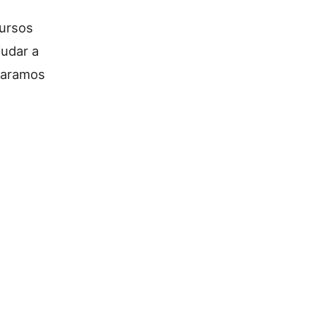
cursos
judar a
paramos