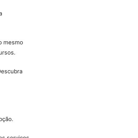
a
sso mesmo
ursos.
Descubra
pção.
es serviços