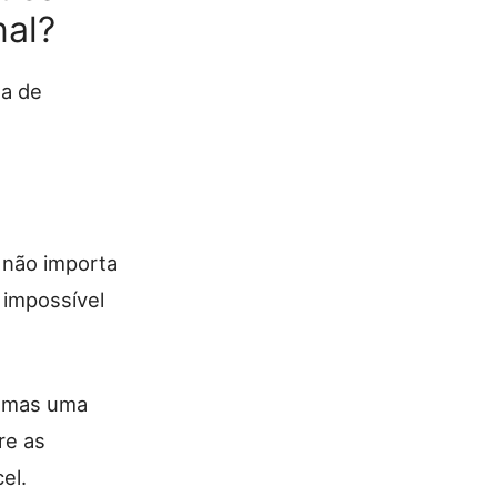
nal?
a de
 não importa
 impossível
, mas uma
re as
el.