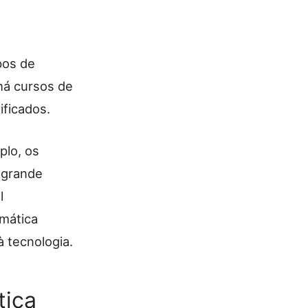
pos de
há cursos de
ificados.
plo, os
 grande
l
rmática
 tecnologia.
tica