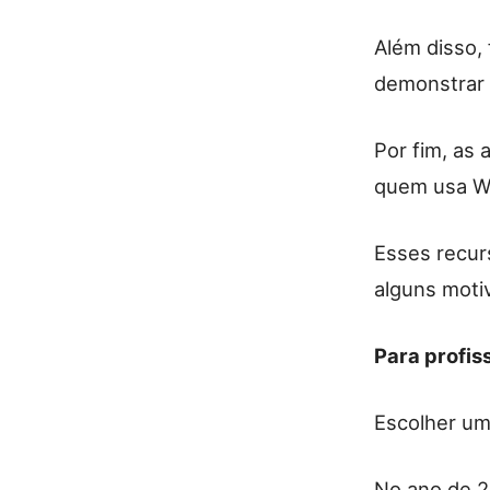
Além disso,
demonstrar
Por fim, as
quem usa Wo
Esses recur
alguns moti
Para profiss
Escolher um
No ano de 20