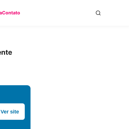
a
Contato
ente
Ver site