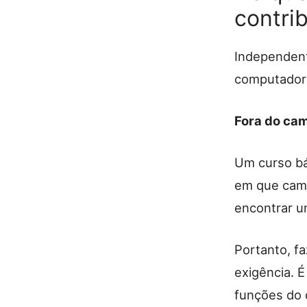
contrib
Independent
computador 
Fora do cam
Um curso bá
em que camp
encontrar u
Portanto, f
exigência. 
funções do 