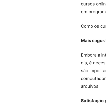
cursos onli
em programa
Como os cur
Mais segur
Embora a int
dia, é neces
são importa
computadore
arquivos.
Satisfação 