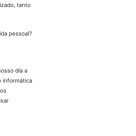
izado, tanto
ida pessoal?
nosso dia a
e informática
 os
ixar