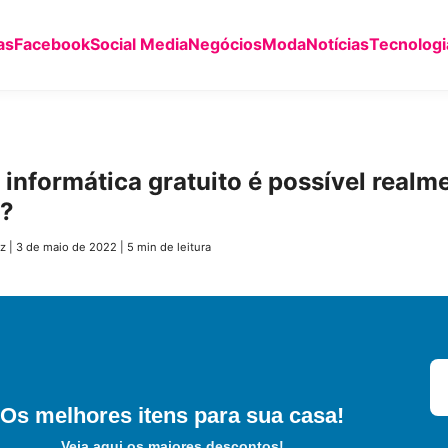
as
Facebook
Social Media
Negócios
Moda
Notícias
Tecnologi
 informática gratuito é possível realm
r?
z
|
3 de maio de 2022
|
5 min de leitura
Os melhores itens para sua casa!
Veja aqui os maiores descontos!