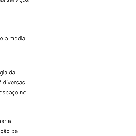
ue a média
gia da
á diversas
 espaço no
har a
eção de