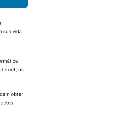
r
a sua vida
ormática
nternet, os
odem obter
ectos,