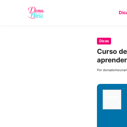
Dic
Pular
Dicas
para
Curso de
o
aprende
conteúdo
principal
Por donadomeunari
menu