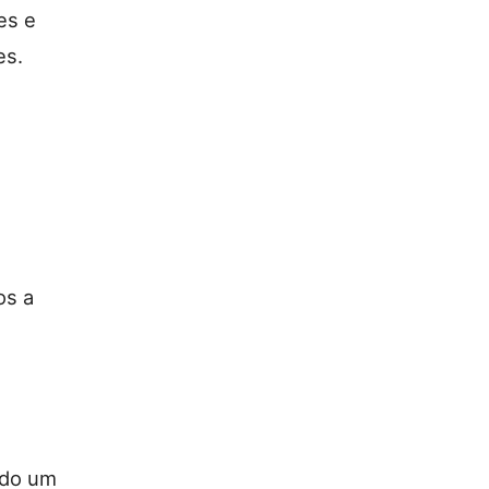
es e
es.
os a
ndo um