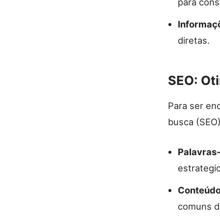
para const
Informaç
diretas.
SEO: Ot
Para ser enc
busca (SEO).
Palavras
estrategi
Conteúdo
comuns do