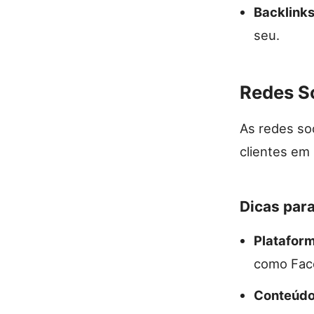
Backlink
seu.
Redes S
As redes so
clientes em 
Dicas par
Platafor
como Face
Conteúdo