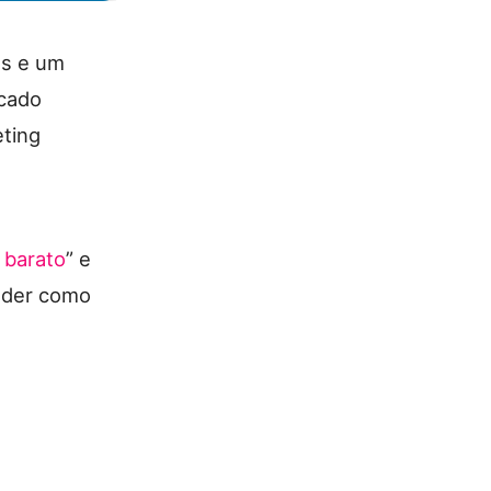
as e um
rcado
eting
 barato
” e
ender como