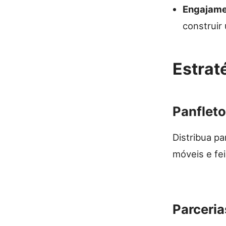
Engajame
construir
Estrat
Panfleto
Distribua pa
móveis e fe
Parceria