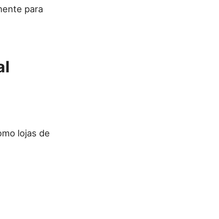
mente para
al
omo lojas de