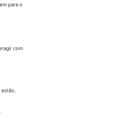
tem para o
eragir com
 estão,
.