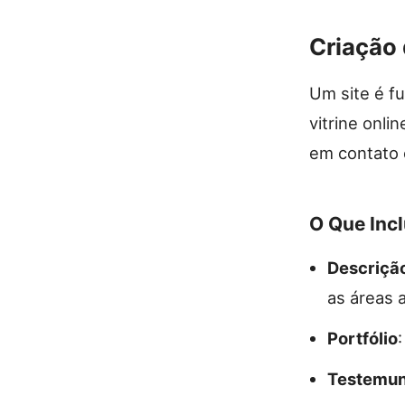
Criação 
Um site é f
vitrine onl
em contato
O Que Incl
Descriçã
as áreas 
Portfólio
Testemun