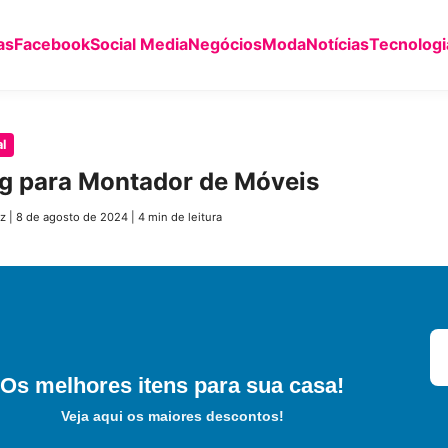
as
Facebook
Social Media
Negócios
Moda
Notícias
Tecnologi
l
g para Montador de Móveis
z
|
8 de agosto de 2024
|
4 min de leitura
Os melhores itens para sua casa!
Veja aqui os maiores descontos!