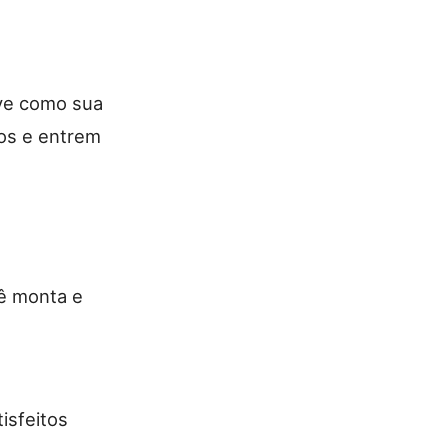
rve como sua
ços e entrem
cê monta e
isfeitos