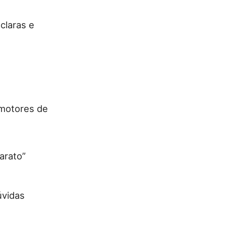
claras e
 motores de
arato”
úvidas