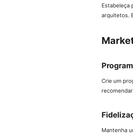
Estabeleça p
arquitetos.
Market
Program
Crie um prog
recomendare
Fideliza
Mantenha um