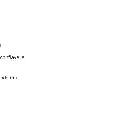
l.
confiável e
leads em